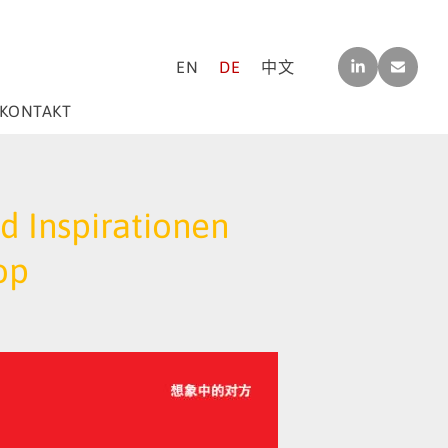
LINK
CO
EN
DE
中文
EDI
NTA
N
CT[A
T]M-
KONTAKT
F-
CO
NSU
LTIN
G.C
d Inspirationen
OM
op